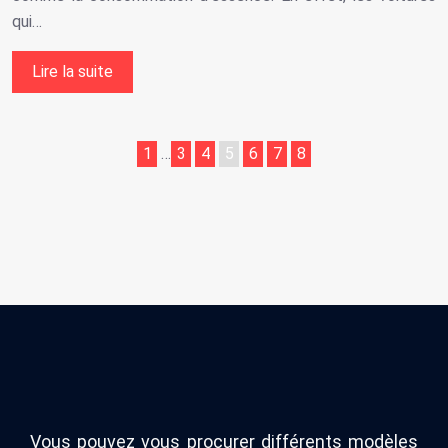
qui…
Lire la suite
1
…
3
4
5
6
7
8
Vous pouvez vous procurer différents modèles