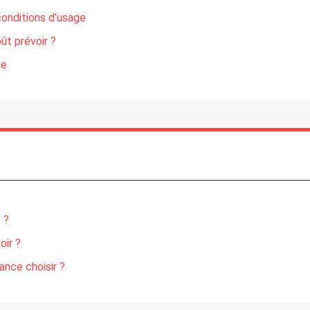
onditions d’usage
ût prévoir ?
se
 ?
oir ?
ance choisir ?