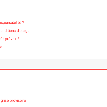
esponsabilité ?
onditions d’usage
ût prévoir ?
se
grise provisoire