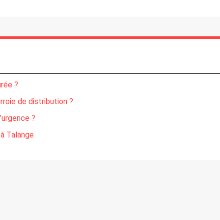
urée ?
roie de distribution ?
d’urgence ?
 à Talange